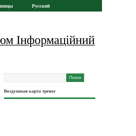
иницы
Русский
юм Інформаційний
Воздушная карта тревог