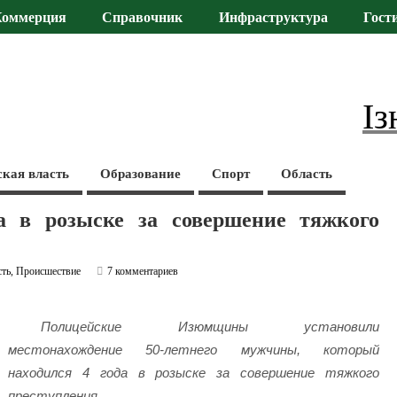
Коммерция
Справочник
Инфраструктура
Гост
Із
ская власть
Образование
Спорт
Область
а в розыске за совершение тяжкого
сть
,
Происшествие
7 комментариев
Полицейские Изюмщины установили
местонахождение 50-летнего мужчины, который
находился 4 года в розыске за совершение тяжкого
преступления.