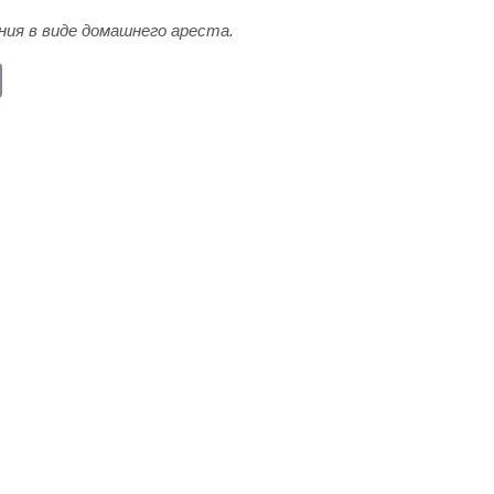
ния в виде домашнего ареста.
E
m
ail