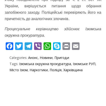
України, вирішується питання щодо обрання
запобіжного заходу. Поліцейські перевіряють його на
причетність до аналогічних злочинів.
Процесуальне керівництво здійснює Ізюмська
окружна прокуратура.
F
T
T
Vi
W
S
Pr
E
ac
w
el
b
h
k
in
m
Categories:
Анонс
,
Новини
,
Пригоди
e
itt
e
er
at
y
t
ai
Tags:
Ізюмська окружна прокуратура
,
Ізюмське РУП
,
b
er
gr
s
p
l
Місто Ізюм
,
Наркотики
,
Поліція
,
Харківщина
o
a
A
e
o
m
p
k
p