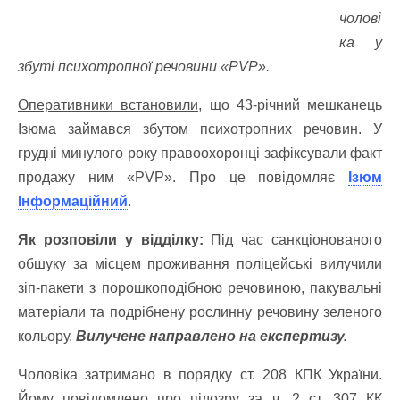
чолові
ка у
збуті психотропної речовини «PVP».
Оперативники встановили,
що 43-річний мешканець
Ізюма займався збутом психотропних речовин. У
грудні минулого року правоохоронці зафіксували факт
продажу ним «PVP». Про це повідомляє
Ізюм
Інформаційний
.
Як розповіли у відділку:
Під час санкціонованого
обшуку за місцем проживання поліцейські вилучили
зіп-пакети з порошкоподібною речовиною, пакувальні
матеріали та подрібнену рослинну речовину зеленого
кольору.
Вилучене направлено на експертизу.
Чоловіка затримано в порядку ст. 208 КПК України.
Йому повідомлено про підозру за ч. 2 ст. 307 КК