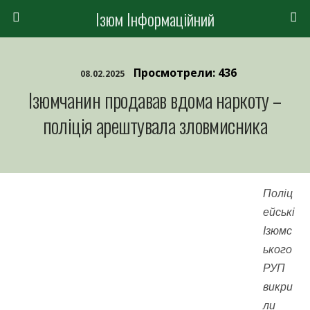
Ізюм Інформаційний
Просмотрели: 436
08.02.2025
Ізюмчанин продавав вдома наркоту –
поліція арештувала зловмисника
Поліц
ейські
Ізюмс
ького
РУП
викри
ли