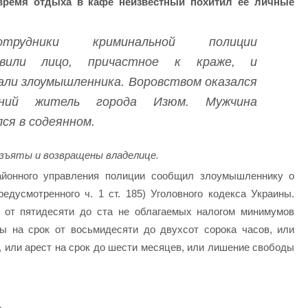
время отдыха в кафе неизвестный похитил ее личные
отрудники криминальной полиции
овили лицо, причастное к краже, и
али злоумышленника. Воровством оказался
тний житель города Изюм. Мужчина
лся в содеянном.
зъяты и возвращены владелице.
айонного управления полиции сообщил злоумышленнику о
едусмотренного ч. 1 ст. 185) Уголовного кодекса Украины.
от пятидесяти до ста не облагаемых налогом минимумов
ы на срок от восьмидесяти до двухсот сорока часов, или
, или арест на срок до шести месяцев, или лишение свободы