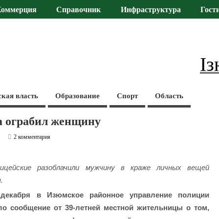
Коммерция
Справочник
Инфраструктура
Гост
Із
ская власть
Образование
Спорт
Область
а ограбил женщину
2 комментария
ицейские разоблачили мужчину в краже личных вещей
.
 декабря в Изюмское районное управление полиции
ло сообщение от 39-летней местной жительницы о том,