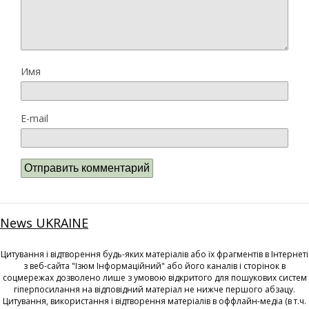
Имя
E-mail
News UKRAINE
Цитування і відтворення будь-яких матеріалів або їх фрагментів в Інтернеті
з веб-сайта "Ізюм Інформаційний" або його каналів і сторінок в
соцмережах дозволено лише з умовою відкритого для пошукових систем
гіперпосилання на відповідний матеріал не нижче першого абзацу.
Цитування, використання і відтворення матеріалів в оффлайн-медіа (в т.ч.