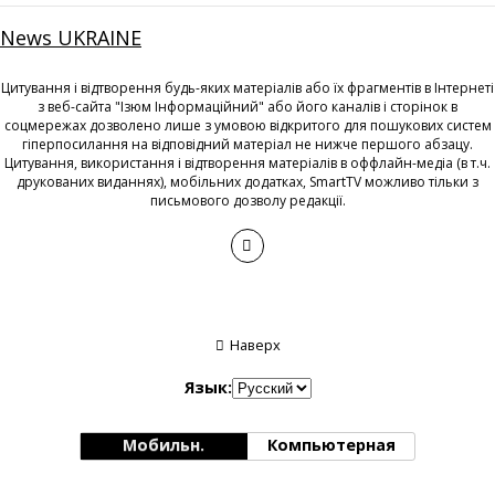
News UKRAINE
Цитування і відтворення будь-яких матеріалів або їх фрагментів в Інтернеті
з веб-сайта "Ізюм Інформаційний" або його каналів і сторінок в
соцмережах дозволено лише з умовою відкритого для пошукових систем
гіперпосилання на відповідний матеріал не нижче першого абзацу.
Цитування, використання і відтворення матеріалів в оффлайн-медіа (в т.ч.
друкованих виданнях), мобільних додатках, SmartTV можливо тільки з
письмового дозволу редакції.
Наверх
Язык:
Мобильн.
Компьютерная