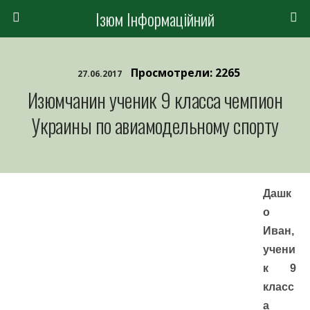
Ізюм Інформаційний
Просмотрели: 2265
27.06.2017
Изюмчанин ученик 9 класса чемпион
Украины по авиамодельному спорту
Дашк
о
Иван,
учени
к 9
класс
а