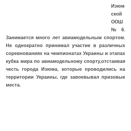
Изюм
ской
ООШ
№6.
Занимается много лет авиамодельным спортом.
Не однократно принимал участие в различных
соревнованиях на чемпионатах Украины и этапах
кубка мира по авиамодельному спорту,отстаивая
честь города Изюма, которые проводились на
территории Украины, где завоевывал призовые
места.