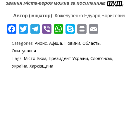
тут
звання міста-героя можна за посиланням
.
Автор (ініціатор):
Кожелупенко Едуард Борисович
F
T
T
Vi
W
S
Pr
E
ac
w
el
b
h
k
in
m
Categories:
Анонс
,
Афіша
,
Новини
,
Область
,
e
itt
e
er
at
y
t
ai
Опитування
b
er
gr
s
p
l
Tags:
Місто Ізюм
,
Президент України
,
Слов'янськ
,
o
a
A
e
Україна
,
Харківщина
o
m
p
k
p