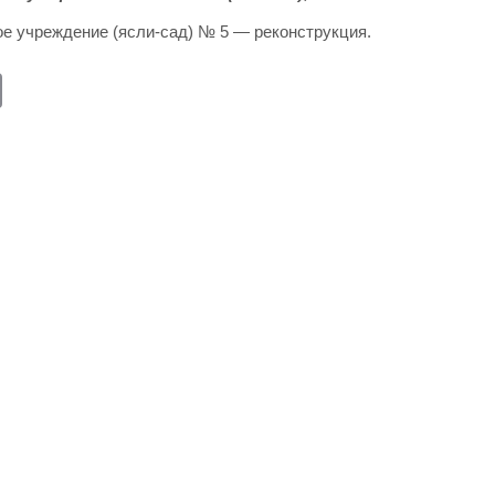
е учреждение (ясли-сад) № 5 — реконструкция.
E
m
ail