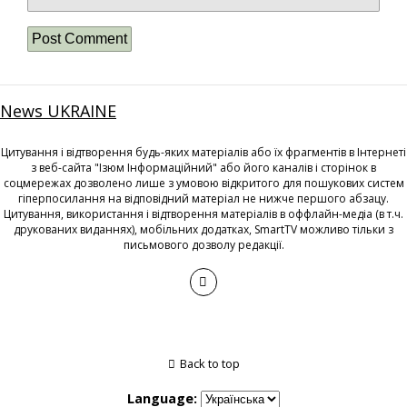
News UKRAINE
Цитування і відтворення будь-яких матеріалів або їх фрагментів в Інтернеті
з веб-сайта "Ізюм Інформаційний" або його каналів і сторінок в
соцмережах дозволено лише з умовою відкритого для пошукових систем
гіперпосилання на відповідний матеріал не нижче першого абзацу.
Цитування, використання і відтворення матеріалів в оффлайн-медіа (в т.ч.
друкованих виданнях), мобільних додатках, SmartTV можливо тільки з
письмового дозволу редакції.
Back to top
Language: