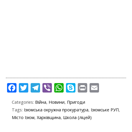
F
T
T
Vi
W
S
Pr
E
ac
w
el
b
h
k
in
m
Categories:
Війна
,
Новини
,
Пригоди
e
itt
e
er
at
y
t
ai
Tags:
Ізюмська окружна прокуратура
,
Ізюмське РУП
,
b
er
gr
s
p
l
Місто Ізюм
,
Харківщина
,
Школа (ліцей)
o
a
A
e