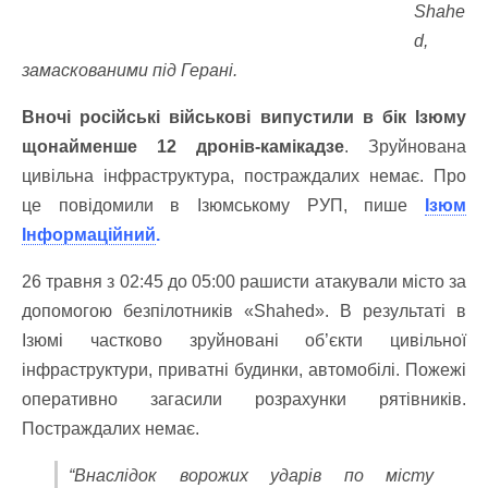
Shahe
d,
замаскованими під Герані.
Вночі російські військові випустили в бік Ізюму
щонайменше 12 дронів-камікадзе
. Зруйнована
цивільна інфраструктура, постраждалих немає. Про
це повідомили в Ізюмському РУП, пише
Ізюм
Інформаційний
.
26 травня з 02:45 до 05:00 рашисти атакували місто за
допомогою безпілотників «Shahed». В результаті в
Ізюмі частково зруйновані об’єкти цивільної
інфраструктури, приватні будинки, автомобілі. Пожежі
оперативно загасили розрахунки рятівників.
Постраждалих немає.
“Внаслідок ворожих ударів по місту