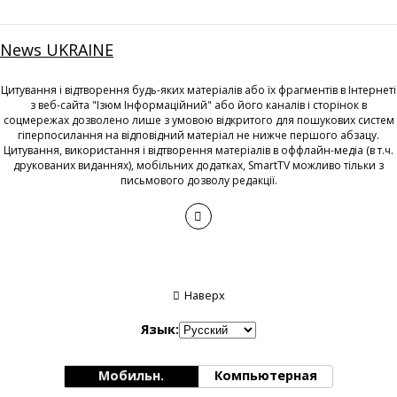
News UKRAINE
Цитування і відтворення будь-яких матеріалів або їх фрагментів в Інтернеті
з веб-сайта "Ізюм Інформаційний" або його каналів і сторінок в
соцмережах дозволено лише з умовою відкритого для пошукових систем
гіперпосилання на відповідний матеріал не нижче першого абзацу.
Цитування, використання і відтворення матеріалів в оффлайн-медіа (в т.ч.
друкованих виданнях), мобільних додатках, SmartTV можливо тільки з
письмового дозволу редакції.
Наверх
Язык:
Мобильн.
Компьютерная