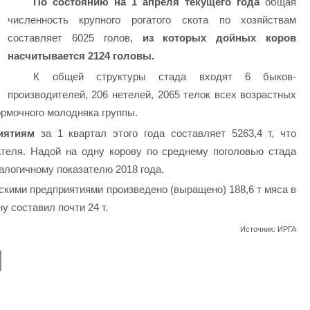
По состоянию на 1 апреля текущего года
общая
численность крупного рогатого скота по хозяйствам
составляет 6025 голов,
из которых дойных коров
насчитывается 2124 головы.
К общей структуры стада входят 6 быков-
производителей, 206 нетелей, 2065 телок всех возрастных
кормочного молодняка группы.
иятиям
за 1 квартал этого года составляет 5263,4 т, что
ателя. Надой на одну корову по среднему поголовью стада
налогичному показателю 2018 года.
кими предприятиями произведено (выращено) 188,6 т мяса в
у составил почти 24 т.
Источник: ИРГА
E
m
ail