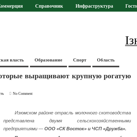
Коммерция
Справочник
Инфраструктура
Гост
Із
ская власть
Образование
Спорт
Область
оторые выращивают крупную рогатую
сть
No Comment
Изюмском районе отрасль молочного скотоводства
представлена двумя сельскохозяйственными
предприятиями
—
ООО «СК Восток» и ЧСП «Дружба».