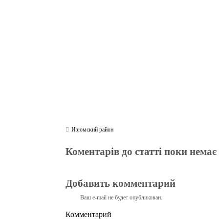
ok
r
a
A
m
pp
Изюмский район
Коментарів до статті поки немає
Добавить комментарий
Ваш e-mail не будет опубликован.
Комментарий