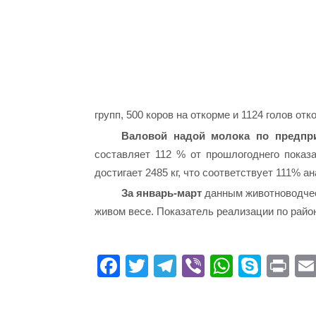
групп, 500 коров на откорме и 1124 голов от
Валовой надой молока по предпр
составляет 112 % от прошлогоднего показ
достигает 2485 кг, что соответствует 111% а
За январь-март
данным животноводчес
живом весе. Показатель реализации по район
Fa
T
Te
Vi
W
S
Pr
ce
wi
le
be
ha
ky
in
bo
tte
gr
r
ts
pe
t