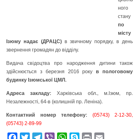
ного
стану
по
місту
Ізюму надає (ДРАЦС)
в звичному порядку, в день
звернення громадян до відділу.
Видача свідоцтва про народження дитини також
здійснюється з березня 2016 року
в пологовому
будинку Ізюмської ЦМЛ.
Адреса закладу:
Харківська обл., м.Ізюм, пр.
Незалежності, 64-в (колишній пр. Леніна).
Контактний номер телефону:
(05743) 2-12-30,
(05743) 2-89-99
F
T
T
Vi
W
S
Pr
E