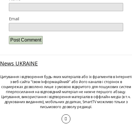
Email
News UKRAINE
Цитування і відтворення будь-яких матеріалів або їх фрагментів в Інтернеті
з веб-сайта "Ізюм Інформаційний" або його каналів і сторінок в
соцмережах дозволено лише з умовою відкритого для пошукових систем
гіперпосилання на відповідний матеріал не нижче першого абзацу.
Цитування, використання і відтворення матеріалів в оффлайн-медіа (в т.ч.
друкованих виданнях), мобільних додатках, SmartTV можливо тільки з
письмового дозволу редакції.