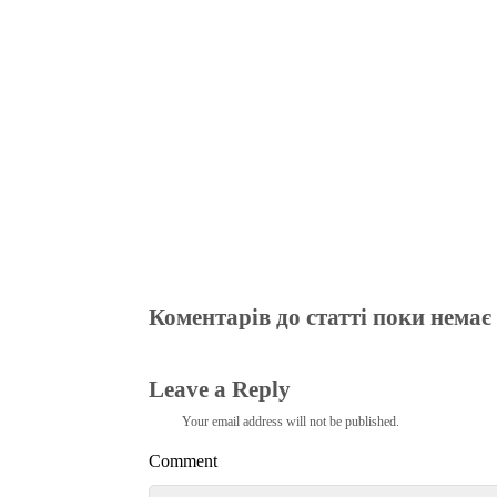
ok
r
a
A
m
pp
Коментарів до статті поки немає
Leave a Reply
Your email address will not be published.
Comment