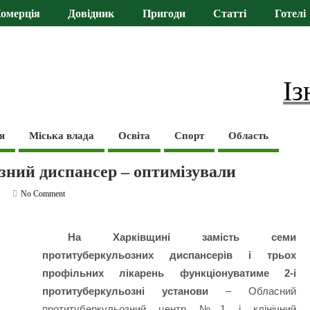
омерція
Довідник
Пригоди
Статті
Готелі
Із
я
Міська влада
Освіта
Спорт
Область
зний диспансер – оптимізували
ь
No Comment
На Харківщині замість семи
протитуберкульозних диспансерів і трьох
профільних лікарень функціонуватиме 2-і
протитуберкульозні установи
– Обласний
протитуберкульозний центр №1 і клінічний