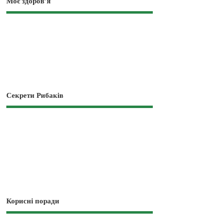
Моє здоров’я
Секрети Рибаків
Корисні поради