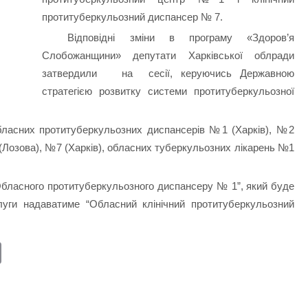
протитуберкульозний диспансер № 7.
Відповідні зміни в програму «Здоров’я
Слобожанщини» депутати Харківської облради
затвердили на сесії, керуючись Державною
стратегією розвитку системи протитуберкульозної
ласних протитуберкульозних диспансерів №1 (Харків), №2
 (Лозова), №7 (Харків), обласних туберкульозних лікарень №1
Обласного протитуберкульозного диспансеру № 1”, який буде
луги надаватиме “Обласний клінічний протитуберкульозний
E
m
ail