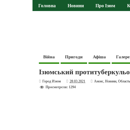
Головна
Новини
Про Ізюм
К
Війна
Пригоди
Афіша
Галере
Ізюмський протитуберкульо
Город Изюм
28.03.2021
Анонс
,
Новини
,
Област
Просмотрели: 1294