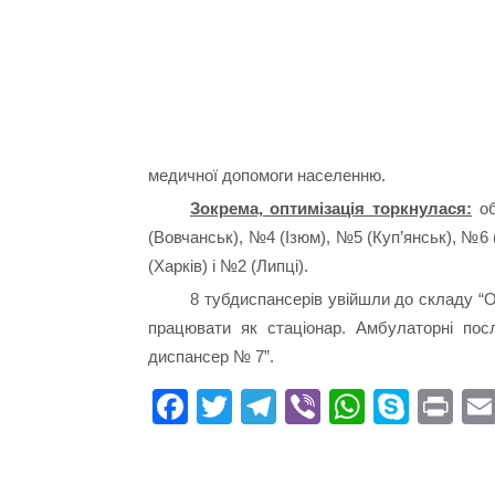
медичної допомоги населенню.
Зокрема, оптимізація торкнулася:
об
(Вовчанськ), №4 (Ізюм), №5 (Куп’янськ), №6
(Харків) і №2 (Липці).
8 тубдиспансерів увійшли до складу “
працювати як стаціонар. Амбулаторні пос
диспансер № 7”.
Fa
T
Te
Vi
W
S
Pr
ce
wi
le
be
ha
ky
in
bo
tte
gr
r
ts
pe
t