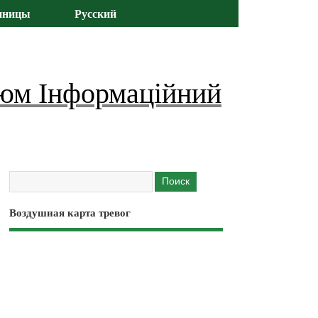
иницы
Русский
юм Інформаційний
Воздушная карта тревог