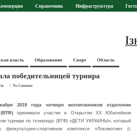
Коммерция
Справочник
Инфраструктура
Гост
Із
ская власть
Образование
Спорт
Область
ала победительницей турнира
сть
No Comment
кабря 2019 года четверо воспитанников отделения
(ВТФ)
принимали участие в Открытом ХХ Юбилейном
ком турнире по тхэквондо (ВТФ) «ДЕТИ УКРАИНЫ», который
 физкультурно-спортивном комплексе «Локомотив» (г.