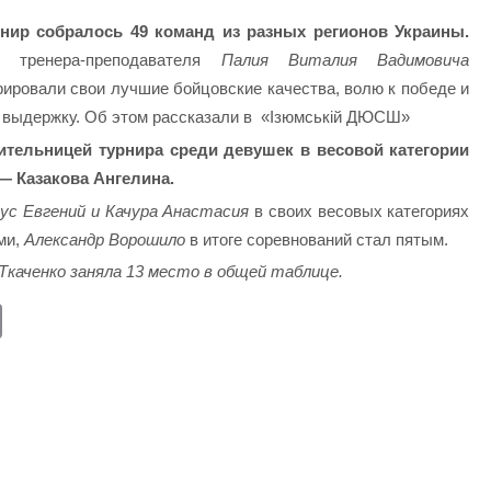
рнир собралось 49 команд из разных регионов Украины.
е тренера-преподавателя
Палия Виталия Вадимовича
ировали свои лучшие бойцовские качества, волю к победе и
 выдержку. Об этом рассказали в «Ізюмській ДЮСШ»
ительницей турнира среди девушек в весовой категории
 — Казакова Ангелина.
ус Евгений и Качура Анастасия
в своих весовых категориях
ми,
Александр Ворошило
в итоге соревнований стал пятым.
каченко заняла 13 место в общей таблице.
E
m
ail