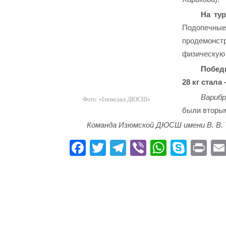
На ту
Подопечны
продемонстр
физическую
Побед
28 кг стала
Варибр
Фото: «Ізюмська ДЮСШ»
были вторы
Команда Изюмской ДЮСШ имени В. В. Т
Fa
T
Te
Vi
W
S
Pr
ce
wi
le
be
ha
ky
in
bo
tte
gr
r
ts
pe
t
ok
r
a
A
m
pp