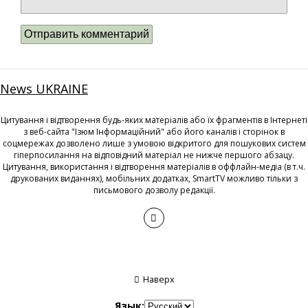
News UKRAINE
Цитування і відтворення будь-яких матеріалів або їх фрагментів в Інтернеті
з веб-сайта "Ізюм Інформаційний" або його каналів і сторінок в
соцмережах дозволено лише з умовою відкритого для пошукових систем
гіперпосилання на відповідний матеріал не нижче першого абзацу.
Цитування, використання і відтворення матеріалів в оффлайн-медіа (в т.ч.
друкованих виданнях), мобільних додатках, SmartTV можливо тільки з
письмового дозволу редакції.
Наверх
Язык: