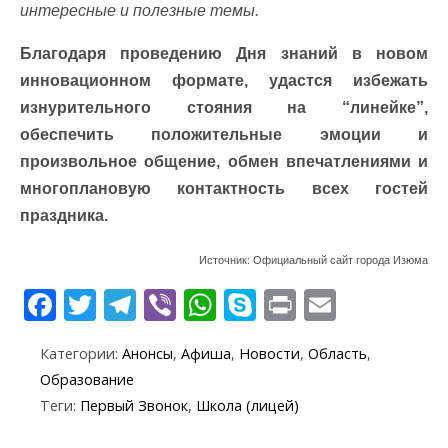
интересные и полезные темы.
Благодаря проведению Дня знаний в новом
инновационном формате, удастся избежать
изнурительного стояния на “линейке”,
обеспечить положительные эмоции и
произвольное общение, обмен впечатлениями и
многоплановую контактность всех гостей
праздника.
Источник: Официальный сайт города Изюма
F
T
T
Vi
W
S
Pr
E
ac
w
el
b
h
k
in
m
Категории:
Анонсы
,
Афиша
,
Новости
,
Область
,
e
itt
e
er
at
y
t
ai
Образование
b
er
gr
s
p
l
Теги:
Первый Звонок
,
Школа (лицей)
o
a
A
e