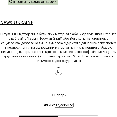
News UKRAINE
Цитування і відтворення будь-яких матеріалів або їх фрагментів в Інтернеті
з веб-сайта "Ізюм Інформаційний" або його каналів і сторінок в
соцмережах дозволено лише з умовою відкритого для пошукових систем
гіперпосилання на відповідний матеріал не нижче першого абзацу.
Цитування, використання і відтворення матеріалів в оффлайн-медіа (в т.ч.
друкованих виданнях), мобільних додатках, SmartTV можливо тільки з
письмового дозволу редакції.
Наверх
Язык: