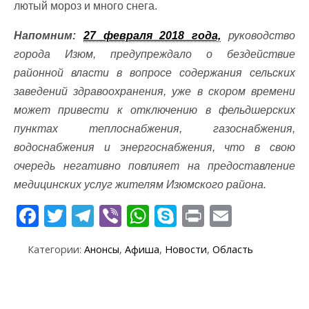
лютый мороз и много снега.
Напомним:
27 февраля 2018 года,
руководство
города Изюм, предупреждало о бездействие
районной власти в вопросе содержания сельских
заведений здравоохранения, уже в скором времени
может привести к отключению в фельдшерских
пунктах теплоснабжения, газоснабжения,
водоснабжения и энергоснабжения, что в свою
очередь негативно повлияет на предоставление
медицинских услуг жителям Изюмского района.
F
T
T
Vi
W
S
Pr
E
ac
w
el
b
h
k
in
m
Категории:
Анонсы
,
Афиша
,
Новости
,
Область
e
itt
e
er
at
y
t
ai
b
er
gr
s
p
l
o
a
A
e