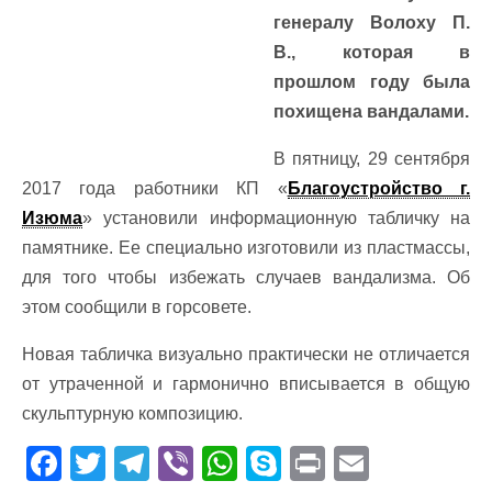
генералу Волоху П.
В., которая в
прошлом году была
похищена вандалами.
В пятницу, 29 сентября
2017 года работники КП «
Благоустройство г.
Изюма
» установили информационную табличку на
памятнике. Ее специально изготовили из пластмассы,
для того чтобы избежать случаев вандализма. Об
этом сообщили в горсовете.
Новая табличка визуально практически не отличается
от утраченной и гармонично вписывается в общую
скульптурную композицию.
F
T
T
Vi
W
S
Pr
E