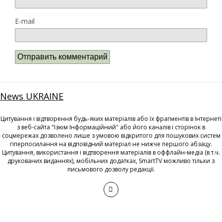
E-mail
News UKRAINE
Цитування і відтворення будь-яких матеріалів або їх фрагментів в Інтернеті
з веб-сайта "Ізюм Інформаційний" або його каналів і сторінок в
соцмережах дозволено лише з умовою відкритого для пошукових систем
гіперпосилання на відповідний матеріал не нижче першого абзацу.
Цитування, використання і відтворення матеріалів в оффлайн-медіа (в т.ч.
друкованих виданнях), мобільних додатках, SmartTV можливо тільки з
письмового дозволу редакції.