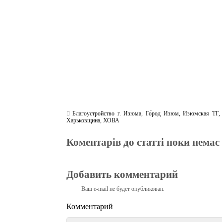
m
pp
Благоустройство г. Изюма
,
Го́род Изюм
,
Изюмская ТГ
Харьковщина
,
ХОВА
Коментарів до статті поки немає
Добавить комментарий
Ваш e-mail не будет опубликован.
Комментарий