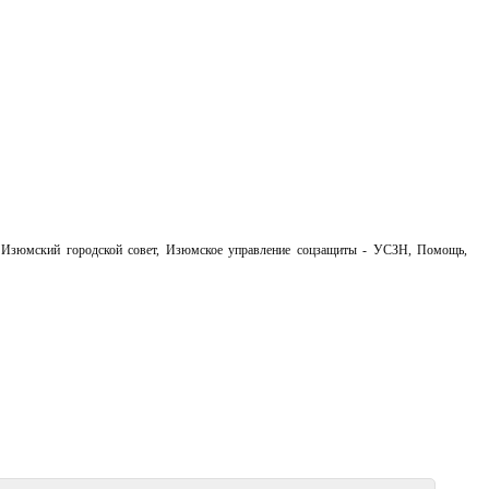
,
Изюмский городской совет
,
Изюмское управление соцзащиты - УСЗН
,
Помощь
,