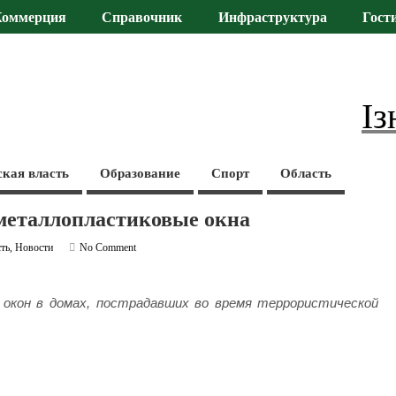
Коммерция
Справочник
Инфраструктура
Гост
Із
ская власть
Образование
Спорт
Область
металлопластиковые окна
сть
,
Новости
No Comment
 окон в домах, пострадавших во время террористической