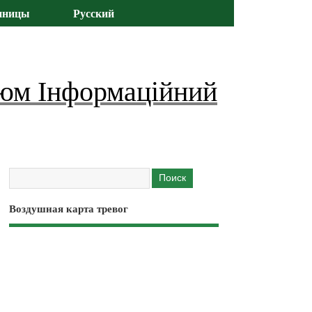
иницы
Русский
юм Інформаційний
Воздушная карта тревог