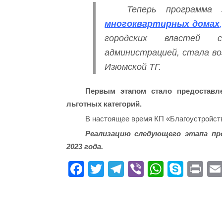
Теперь программа
многоквартирных домах
городских властей 
администрацией, стала во
Изюмской ТГ.
Первым этапом стало предоставл
льготных категорий.
В настоящее время КП «Благоустройств
Реализацию следующего этапа пр
2023 года.
Fa
T
Te
Vi
W
S
Pr
ce
wi
le
be
ha
ky
in
bo
tte
gr
r
ts
pe
t
ok
r
a
A