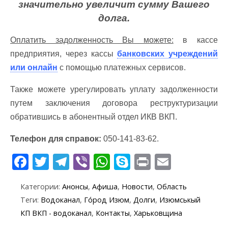
значительно увеличит сумму Вашего
долга.
Оплатить задолженность Вы можете:
в кассе
предприятия, через кассы
банковских учреждений
или онлайн
с помощью платежных сервисов.
Также можете урегулировать уплату задолженности
путем заключения договора реструктуризации
обратившись в абонентный отдел ИКВ ВКП.
Телефон для справок:
050-141-83-62.
F
T
T
Vi
W
S
Pr
E
ac
w
el
b
h
k
in
m
Категории:
Анонсы
,
Афиша
,
Новости
,
Область
e
itt
e
er
at
y
t
ai
Теги:
Водоканал
,
Го́род Изюм
,
Долги
,
Изюмськый
b
er
gr
s
p
l
КП ВКП - водоканал
,
Контакты
,
Харьковщина
o
a
A
e