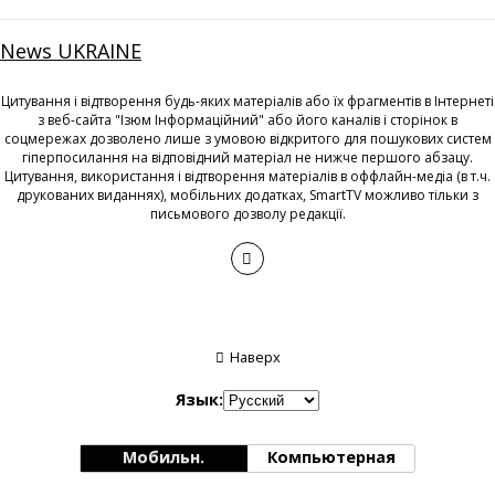
News UKRAINE
Цитування і відтворення будь-яких матеріалів або їх фрагментів в Інтернеті
з веб-сайта "Ізюм Інформаційний" або його каналів і сторінок в
соцмережах дозволено лише з умовою відкритого для пошукових систем
гіперпосилання на відповідний матеріал не нижче першого абзацу.
Цитування, використання і відтворення матеріалів в оффлайн-медіа (в т.ч.
друкованих виданнях), мобільних додатках, SmartTV можливо тільки з
письмового дозволу редакції.
Наверх
Язык:
Мобильн.
Компьютерная