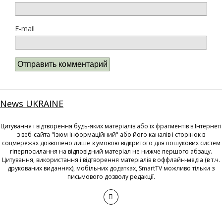
E-mail
News UKRAINE
Цитування і відтворення будь-яких матеріалів або їх фрагментів в Інтернеті
з веб-сайта "Ізюм Інформаційний" або його каналів і сторінок в
соцмережах дозволено лише з умовою відкритого для пошукових систем
гіперпосилання на відповідний матеріал не нижче першого абзацу.
Цитування, використання і відтворення матеріалів в оффлайн-медіа (в т.ч.
друкованих виданнях), мобільних додатках, SmartTV можливо тільки з
письмового дозволу редакції.