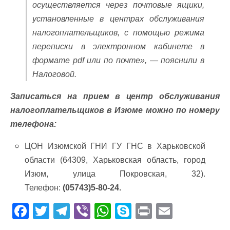
осуществляется через почтовые ящики,
установленные в центрах обслуживания
налогоплательщиков, с помощью режима
переписки в электронном кабинете в
формате pdf или по почте», — пояснили в
Налоговой.
Записаться на прием в центр обслуживания
налогоплательщиков в Изюме можно по номеру
телефона:
ЦОН Изюмской ГНИ ГУ ГНС в Харьковской
области (64309, Харьковская область, город
Изюм, улица Покровская, 32).
Телефон:
(05743)5-80-24.
F
T
T
Vi
W
S
Pr
E
ac
w
el
b
h
k
in
m