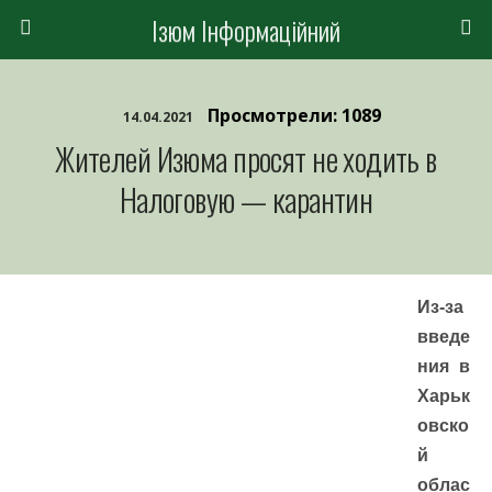
Ізюм Інформаційний
Просмотрели: 1089
14.04.2021
Жителей Изюма просят не ходить в
Налоговую — карантин
Из-за
введе
ния в
Харьк
овско
й
облас