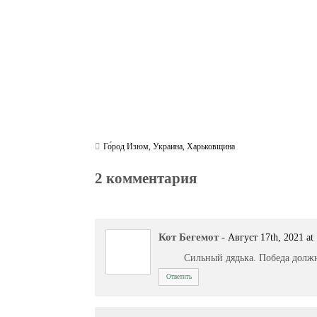
Го́род Изюм
,
Украина
,
Харьковщина
2 комментария
Кот Бегемот
-
Август 17th, 2021 at
Сильный дядька. Победа должн
Ответить