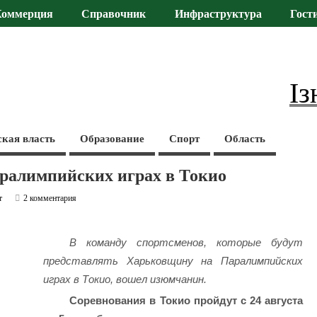
Коммерция
Справочник
Инфраструктура
Гост
Із
ская власть
Образование
Спорт
Область
ралимпийских играх в Токио
т
2 комментария
В команду спортсменов, которые будут
представлять Харьковщину на Паралимпийских
играх в Токио, вошел изюмчанин.
Соревнования в Токио пройдут с 24 августа