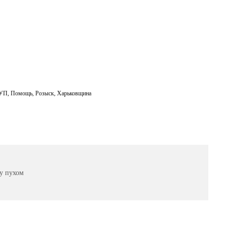
РУП
,
Помощь
,
Розыск
,
Харьковщина
му пухом