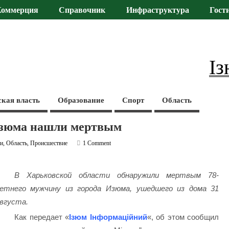
Коммерция
Справочник
Инфраструктура
Гост
Із
ская власть
Образование
Спорт
Область
Изюма нашли мертвым
ти
,
Область
,
Происшествие
1 Comment
В Харьковской области обнаружили мертвым 78-
етнего мужчину из города Изюма, ушедшего из дома 31
вгуста.
Как передает «
Ізюм Інформаційний
«, об этом сообщил