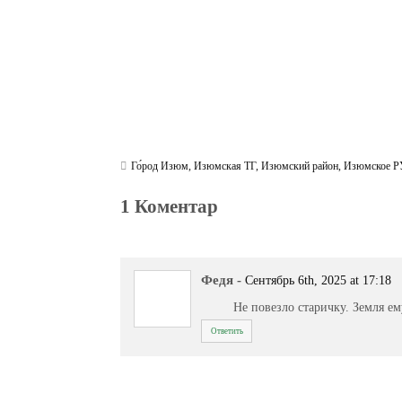
Го́род Изюм
,
Изюмская ТГ
,
Изюмский район
,
Изюмское 
1 Коментар
Федя
-
Сентябрь 6th, 2025 at 17:18
Не повезло старичку. Земля е
Ответить