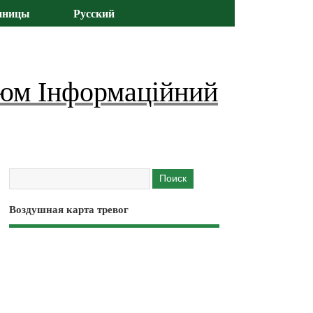
иницы
Русский
юм Інформаційний
Воздушная карта тревог