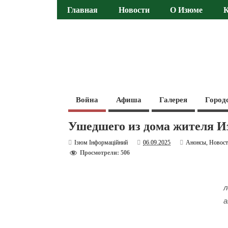
Главная
Новости
О Изюме
Война
Афиша
Галерея
Город
Ушедшего из дома жителя 
Ізюм Інформаційний
06.09.2025
Анонсы
,
Новос
Просмотрели: 506
л
а