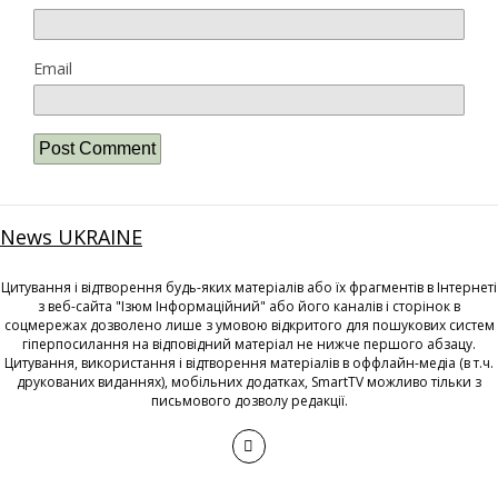
Email
News UKRAINE
Цитування і відтворення будь-яких матеріалів або їх фрагментів в Інтернеті
з веб-сайта "Ізюм Інформаційний" або його каналів і сторінок в
соцмережах дозволено лише з умовою відкритого для пошукових систем
гіперпосилання на відповідний матеріал не нижче першого абзацу.
Цитування, використання і відтворення матеріалів в оффлайн-медіа (в т.ч.
друкованих виданнях), мобільних додатках, SmartTV можливо тільки з
письмового дозволу редакції.