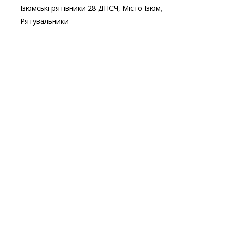
b
er
gr
s
p
l
Ізюмські рятівники 28-ДПСЧ
,
Місто Ізюм
,
o
a
A
e
Рятувальники
o
m
p
k
p