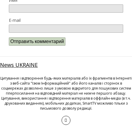
Имя
E-mail
News UKRAINE
Цитування і відтворення будь-яких матеріалів або їх фрагментів в Інтернеті
з веб-сайта "Ізюм Інформаційний" або його каналів і сторінок в
соцмережах дозволено лише з умовою відкритого для пошукових систем
гіперпосилання на відповідний матеріал не нижче першого абзацу.
Цитування, використання і відтворення матеріалів в оффлайн-медіа (в т.ч.
друкованих виданнях), мобільних додатках, SmartTV можливо тільки з
письмового дозволу редакції.