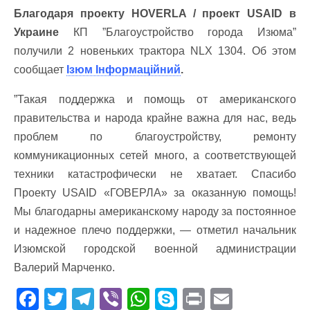
Благодаря проекту HOVERLA / проект USAID в
Украине
КП ”Благоустройство города Изюма”
получили 2 новеньких трактора NLX 1304. Об этом
сообщает
Ізюм Інформаційний
.
”Такая поддержка и помощь от американского
правительства и народа крайне важна для нас, ведь
проблем по благоустройству, ремонту
коммуникационных сетей много, а соответствующей
техники катастрофически не хватает. Спасибо
Проекту USAID «ГОВЕРЛА» за оказанную помощь!
Мы благодарны американскому народу за постоянное
и надежное плечо поддержки, — отметил начальник
Изюмской городской военной администрации
Валерий Марченко.
F
T
T
Vi
W
S
Pr
E