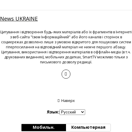
News UKRAINE
Цитування і відтворення будь-яких матеріалів або їх фрагментів в Інтернеті
з веб-сайта "Ізюм Інформаційний" або його каналів і сторінок в
соцмережах дозволено лише з умовою відкритого для пошукових систем
гіперпосилання на відповідний матеріал не нижче першого абзацу.
Цитування, використання і відтворення матеріалів в оффлайн-медіа (в т.ч.
друкованих виданнях), мобільних додатках, SmartTV можливо тільки з
письмового дозволу редакції.
Наверх
Язык:
Мобильн.
Компьютерная