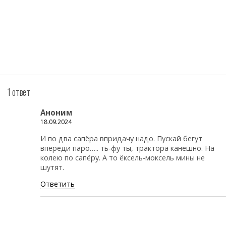
1 ответ
Аноним
18.09.2024
И по два сапёра впридачу надо. Пускай бегут
впереди паро….. ть-фу ты, трактора канешно. На
колею по сапёру. А то ёксель-моксель мины не
шутят.
Ответить