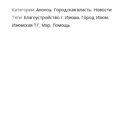
ac
w
el
b
h
k
in
m
Категории:
Анонсы
,
Городская власть
,
Новости
e
itt
e
er
at
y
t
ai
Теги:
Благоустройство г. Изюма
,
Го́род Изюм
,
b
er
gr
s
p
l
Изюмская ТГ
,
Мэр
,
Помощь
o
a
A
e
o
m
p
k
p