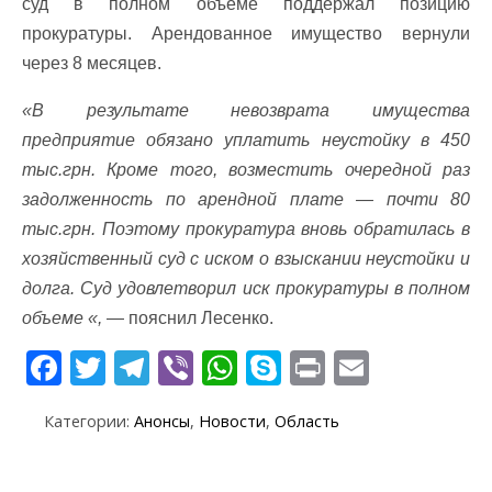
суд в полном объеме поддержал позицию
прокуратуры. Арендованное имущество вернули
через 8 месяцев.
«В результате невозврата имущества
предприятие обязано уплатить неустойку в 450
тыс.грн. Кроме того, возместить очередной раз
задолженность по арендной плате — почти 80
тыс.грн. Поэтому прокуратура вновь обратилась в
хозяйственный суд с иском о взыскании неустойки и
долга. Суд удовлетворил иск прокуратуры в полном
объеме «,
— пояснил Лесенко.
F
T
T
Vi
W
S
Pr
E
ac
w
el
b
h
k
in
m
Категории:
Анонсы
,
Новости
,
Область
e
itt
e
er
at
y
t
ai
b
er
gr
s
p
l