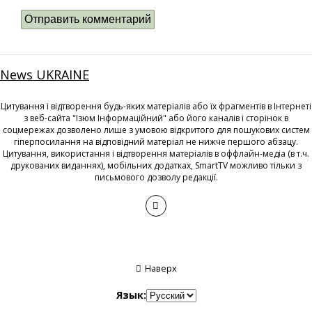
News UKRAINE
Цитування і відтворення будь-яких матеріалів або їх фрагментів в Інтернеті
з веб-сайта "Ізюм Інформаційний" або його каналів і сторінок в
соцмережах дозволено лише з умовою відкритого для пошукових систем
гіперпосилання на відповідний матеріал не нижче першого абзацу.
Цитування, використання і відтворення матеріалів в оффлайн-медіа (в т.ч.
друкованих виданнях), мобільних додатках, SmartTV можливо тільки з
письмового дозволу редакції.
Наверх
Язык: