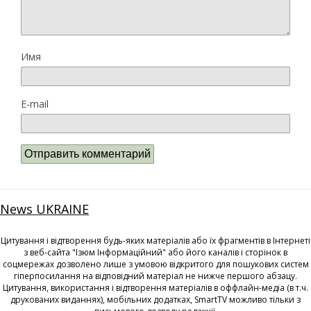
Имя
E-mail
News UKRAINE
Цитування і відтворення будь-яких матеріалів або їх фрагментів в Інтернеті
з веб-сайта "Ізюм Інформаційний" або його каналів і сторінок в
соцмережах дозволено лише з умовою відкритого для пошукових систем
гіперпосилання на відповідний матеріал не нижче першого абзацу.
Цитування, використання і відтворення матеріалів в оффлайн-медіа (в т.ч.
друкованих виданнях), мобільних додатках, SmartTV можливо тільки з