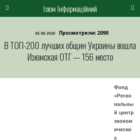
Ізюм Інформаційний
Просмотрели: 2090
05.08.2020
В ТОП-200 лучших общин Украины вошла
Изюмская ОТГ — 156 место
Фонд
«Регио
нальны
й центр
эконом
ически
х