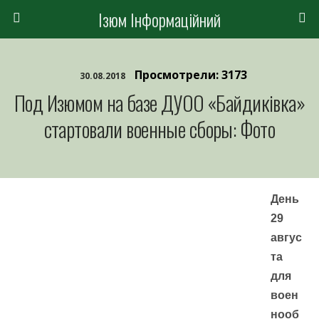
Ізюм Інформаційний
Просмотрели: 3173
30.08.2018
Под Изюмом на базе ДУОО «Байдиківка»
стартовали военные сборы: Фото
День
29
авгус
та
для
воен
нооб