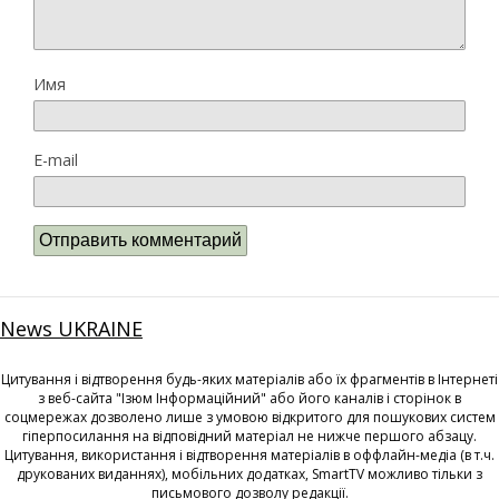
Имя
E-mail
News UKRAINE
Цитування і відтворення будь-яких матеріалів або їх фрагментів в Інтернеті
з веб-сайта "Ізюм Інформаційний" або його каналів і сторінок в
соцмережах дозволено лише з умовою відкритого для пошукових систем
гіперпосилання на відповідний матеріал не нижче першого абзацу.
Цитування, використання і відтворення матеріалів в оффлайн-медіа (в т.ч.
друкованих виданнях), мобільних додатках, SmartTV можливо тільки з
письмового дозволу редакції.