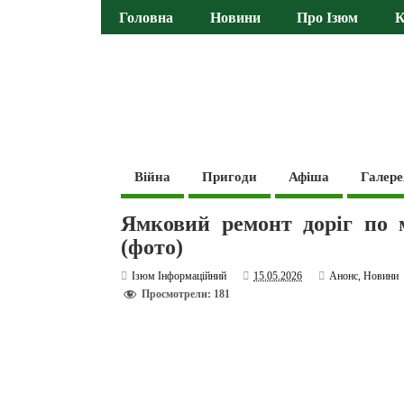
Головна
Новини
Про Ізюм
К
Війна
Пригоди
Афіша
Галере
Ямковий ремонт доріг по 
(фото)
Ізюм Інформаційний
15.05.2026
Анонс
,
Новини
Просмотрели: 181