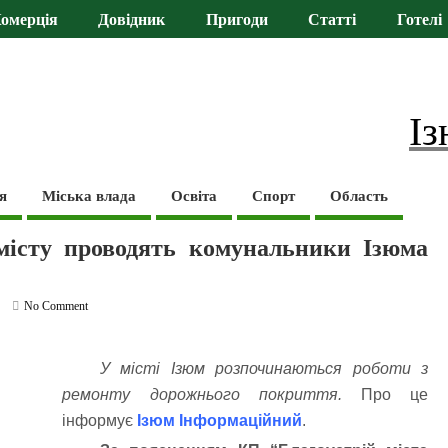
омерція
Довідник
Пригоди
Статті
Готелі
Із
я
Міська влада
Освіта
Спорт
Область
місту проводять комунальники Ізюма
No Comment
У місті Ізюм розпочинаються роботи з
ремонту дорожнього покриття.
Про це
інформує
Ізюм Інформаційний
.