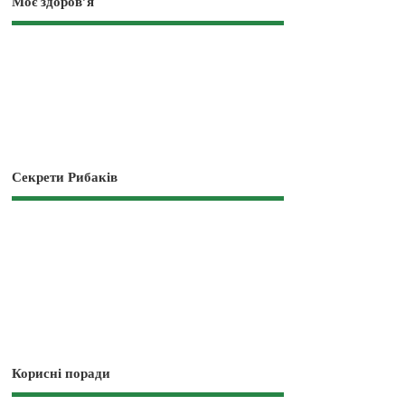
Моє здоров’я
Секрети Рибаків
Корисні поради