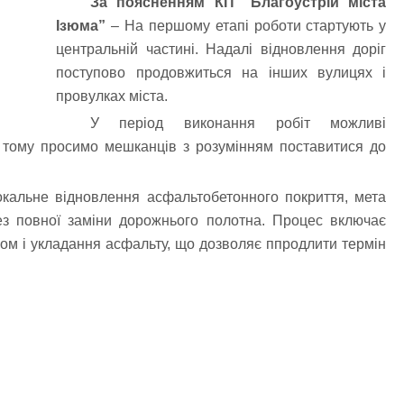
За поясненням КП “Благоустрій міста
Ізюма”
– На першому етапі роботи стартують у
центральній частині.
Надалі відновлення доріг
поступово продовжиться на інших вулицях і
провулках міста.
У період виконання робіт можливі
, тому просимо мешканців з розумінням поставитися до
кальне відновлення асфальтобетонного покриття, мета
з повної заміни дорожнього полотна. Процес включає
мом і укладання асфальту, що дозволяє ппродлити термін