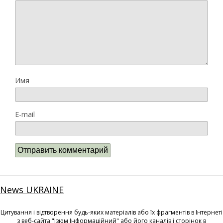
Имя
E-mail
News UKRAINE
Цитування і відтворення будь-яких матеріалів або їх фрагментів в Інтернеті
з веб-сайта "Ізюм Інформаційний" або його каналів і сторінок в