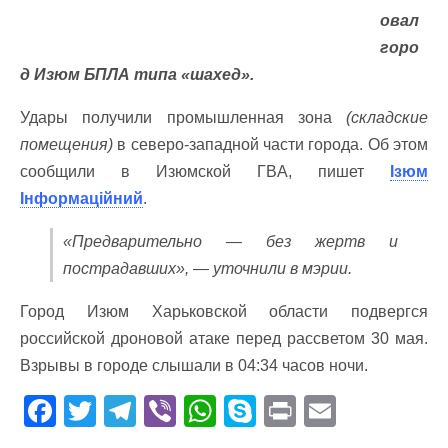
овал
горо
д Изюм БПЛА типа «шахед».
Удары получили промышленная зона
(складские
помещения)
в северо-западной части города. Об этом
сообщили в Изюмской ГBA, пишет
Ізюм
Інформаційний
.
«Предварительно — без жертв и
пострадавших», — уточнили в мэрии.
Город Изюм Харьковской области подвергся
российской дроновой атаке перед рассветом 30 мая.
Взрывы в городе слышали в 04:34 часов ночи.
F
T
T
Vi
W
S
Pr
E
ac
w
el
b
h
k
in
m