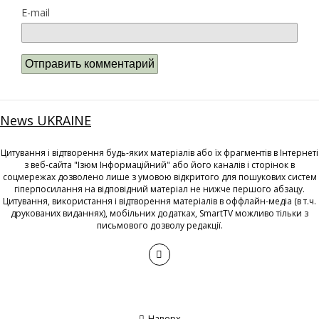
E-mail
News UKRAINE
Цитування і відтворення будь-яких матеріалів або їх фрагментів в Інтернеті
з веб-сайта "Ізюм Інформаційний" або його каналів і сторінок в
соцмережах дозволено лише з умовою відкритого для пошукових систем
гіперпосилання на відповідний матеріал не нижче першого абзацу.
Цитування, використання і відтворення матеріалів в оффлайн-медіа (в т.ч.
друкованих виданнях), мобільних додатках, SmartTV можливо тільки з
письмового дозволу редакції.
Наверх