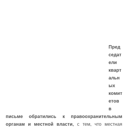
Пред
седат
ели
кварт
альн
ых
комит
етов
в
письме обратились к правоохранительным
органам и местной власти,
с тем, что местная