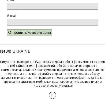
E-mail
News UKRAINE
Цитування і відтворення будь-яких матеріалів або їх фрагментів в Інтернеті
з веб-сайта "Ізюм Інформаційний" або його каналів і сторінок в
соцмережах дозволено лише з умовою відкритого для пошукових систем
гіперпосилання на відповідний матеріал не нижче першого абзацу.
Цитування, використання і відтворення матеріалів в оффлайн-медіа (в т.ч.
друкованих виданнях), мобільних додатках, SmartTV можливо тільки з
письмового дозволу редакції.