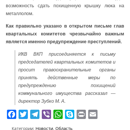
возможность сдать похищенную крышку люка на
металлолом.
Как правильно указано в открытом письме глав
квартальных комитетов чрезвычайно важным
является именно предупреждение преступлений.
ИКВ ВКП присоединяется к письму
председателей квартальных комитетов и
просит правоохранительные органы
принять действенные меры по
предупреждению похищений
коммунального имущества рассказал —
д
иректор Зубко М. А.
F
T
T
Vi
W
S
Pr
E
ac
w
el
b
h
k
in
m
Категории:
Новости
,
Область