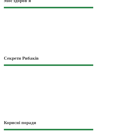
Моє здоров’я
Секрети Рибаків
Корисні поради