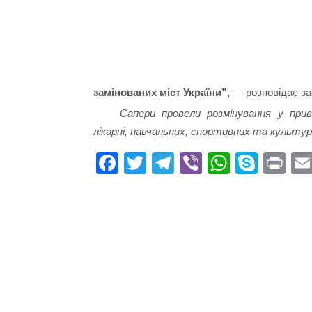
замінованих міст України”,
— розповідає зас
Сапери провели розмінування у прив
лікарні, навчальних, спортивних та культур
Fa
T
Te
Vi
W
S
Pr
ce
wi
le
be
ha
ky
in
bo
tte
gr
r
ts
pe
t
ok
r
a
A
m
pp