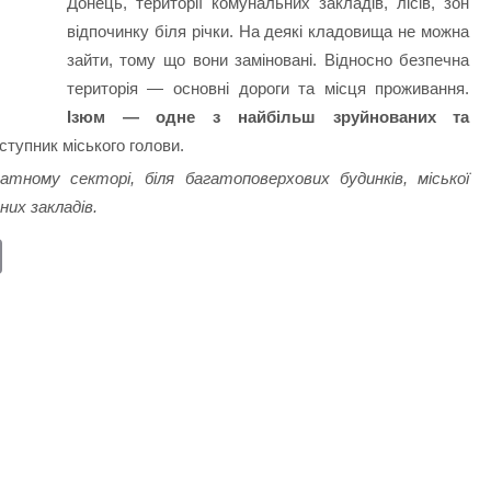
Донець, території комунальних закладів, лісів, зон
відпочинку біля річки. На деякі кладовища не можна
зайти, тому що вони заміновані. Відносно безпечна
територія — основні дороги та місця проживання.
Ізюм — одне з найбільш зруйнованих та
тупник міського голови.
атному секторі, біля багатоповерхових будинків, міської
них закладів.
E
m
ail