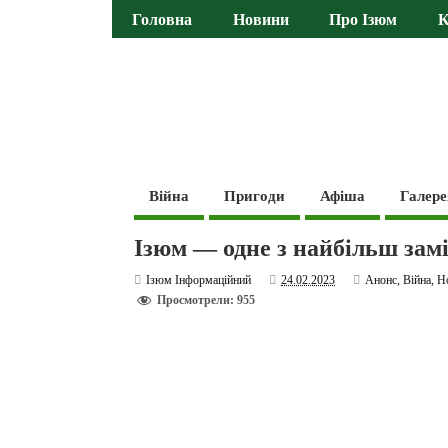
Головна
Новини
Про Ізюм
К
Війна
Пригоди
Афіша
Галере
Ізюм — одне з найбільш замі
Ізюм Інформаційний
24.02.2023
Анонс
,
Війна
,
Н
Просмотрели: 955