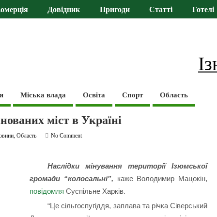
омерція
Довідник
Пригоди
Статті
Готелі
Із
я
Міська влада
Освіта
Спорт
Область
нованих міст в Україні
овини
,
Область
No Comment
Наслідки мінування території Ізюмської
громади “колосальні”,
каже Володимир Мацокін,
повідомля
Суспільне Харків.
“Це сільгоспугіддя, заплава та річка Сіверський