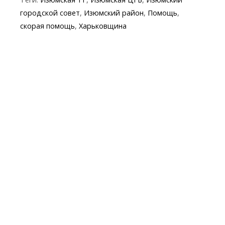
b
er
gr
s
p
l
городской совет
,
Изюмский район
,
Помощь
,
o
a
A
e
скорая помощь
,
Харьковщина
o
m
p
k
p