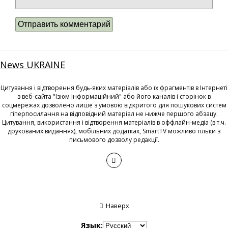
News UKRAINE
Цитування і відтворення будь-яких матеріалів або їх фрагментів в Інтернеті
з веб-сайта "Ізюм Інформаційний" або його каналів і сторінок в
соцмережах дозволено лише з умовою відкритого для пошукових систем
гіперпосилання на відповідний матеріал не нижче першого абзацу.
Цитування, використання і відтворення матеріалів в оффлайн-медіа (в т.ч.
друкованих виданнях), мобільних додатках, SmartTV можливо тільки з
письмового дозволу редакції.
Наверх
Язык: