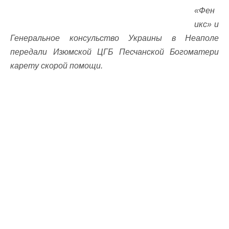
«Фен
икс» и
Генеральное консульство Украины в Неаполе
передали Изюмской ЦГБ Песчанской Богоматери
карету скорой помощи.