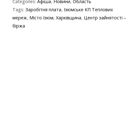
Categories:
Афіша
,
Новини
,
Область
e
itt
e
er
at
y
t
ai
Tags:
Заробітня плата
,
Ізюмське КП Теплових
b
er
gr
s
p
l
мереж
,
Місто Ізюм
,
Харківщина
,
Центр зайнятості –
o
a
A
e
біржа
o
m
p
k
p