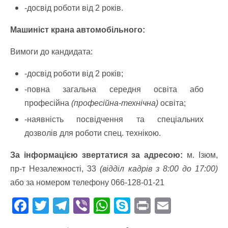
-досвід роботи від 2 років.
Машиніст крана автомобільного:
Вимоги до кандидата:
-досвід роботи від 2 років;
-повна загальна середня освіта або
професійна
(професійна-технічна)
освіта;
-наявність посвідчення та спеціальних
дозволів для роботи спец. технікою.
За інформацією звертатися за адресою:
м. Ізюм,
пр-т Незалежності, 33
(відділ кадрів з 8:00 до 17:00)
або за номером телефону 066-128-01-21
F
T
T
Vi
W
S
Pr
E
ac
w
el
b
h
k
in
m