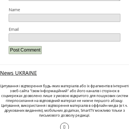
Name
Email
News UKRAINE
Цитування і відтворення будь-яких матеріалів або їх фрагментів в Інтернеті
з веб-сайта "Ізюм Інформаційний" або його каналів і сторінок в
соцмережах дозволено лише з умовою відкритого для пошукових систем
гіперпосилання на відповідний матеріал не нижче першого абзацу.
Цитування, використання і відтворення матеріалів в оффлайн-медіа (в т.ч.
друкованих виданнях), мобільних додатках, SmartTV можливо тільки з
письмового дозволу редакції.