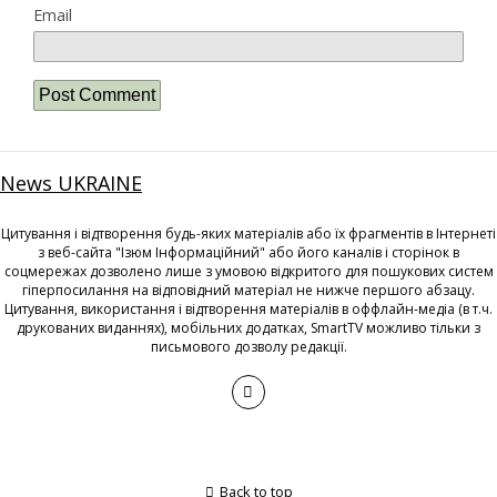
Email
News UKRAINE
Цитування і відтворення будь-яких матеріалів або їх фрагментів в Інтернеті
з веб-сайта "Ізюм Інформаційний" або його каналів і сторінок в
соцмережах дозволено лише з умовою відкритого для пошукових систем
гіперпосилання на відповідний матеріал не нижче першого абзацу.
Цитування, використання і відтворення матеріалів в оффлайн-медіа (в т.ч.
друкованих виданнях), мобільних додатках, SmartTV можливо тільки з
письмового дозволу редакції.
Back to top