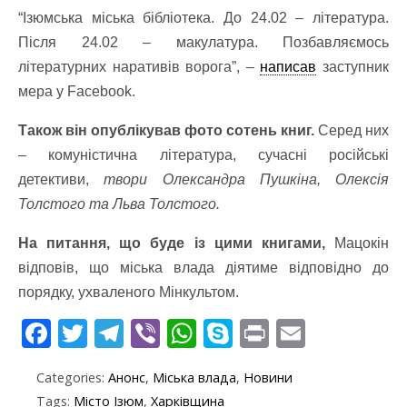
“Ізюмська міська бібліотека. До 24.02 – література.
Після 24.02 – макулатура. Позбавляємось
літературних наративів ворога”, –
написав
заступник
мера у Facebook.
Також він опублікував фото сотень книг.
Серед них
– комуністична література, сучасні російські
детективи,
твори Олександра Пушкіна, Олексія
Толстого та Льва Толстого.
На питання, що буде із цими книгами,
Мацокін
відповів, що міська влада діятиме відповідно до
порядку, ухваленого Мінкультом.
F
T
T
Vi
W
S
Pr
E
ac
w
el
b
h
k
in
m
Categories:
Анонс
,
Міська влада
,
Новини
e
itt
e
er
at
y
t
ai
Tags:
Місто Ізюм
,
Харківщина