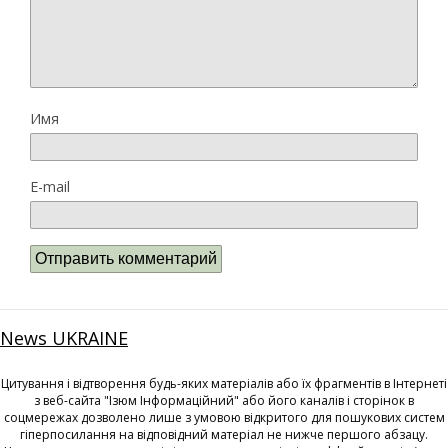
Имя
E-mail
News UKRAINE
Цитування і відтворення будь-яких матеріалів або їх фрагментів в Інтернеті
з веб-сайта "Ізюм Інформаційний" або його каналів і сторінок в
соцмережах дозволено лише з умовою відкритого для пошукових систем
гіперпосилання на відповідний матеріал не нижче першого абзацу.