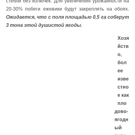
стебли без колючек. Для увеличения урожайности на
20-30% побеги ежевики будут закреплять на обоях.
Ожидается, что с поля площадью 0,5 га соберут
3 тона этой душистой ягоды.
Хозя
йств
о,
бол
ее
изве
стно
е как
пло
дово-
ягодн
ый