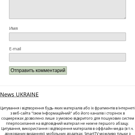
Имя
E-mail
News UKRAINE
Цитування і відтворення будь-яких матеріалів або їх фрагментів в Інтернеті
з веб-сайта "Ізюм Інформаційний" або його каналів і сторінок в
соцмережах дозволено лише з умовою відкритого для пошукових систем
гіперпосилання на відповідний матеріал не нижче першого абзацу.
Цитування, використання і відтворення матеріалів в оффлайн-медіа (в т.ч.
друкованих виданнях), мобільних додатках, SmartTV можливо тільки з