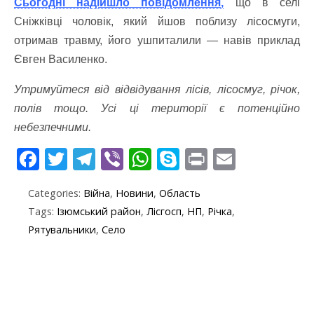
Сьогодні надійшло повідомлення,
що в селі
Сніжківці чоловік, який йшов поблизу лісосмуги,
отримав травму, його ушпиталили — навів приклад
Євген Василенко.
Утримуйтеся від відвідування лісів, лісосмуг, річок,
полів тощо. Усі ці території є потенційно
небезпечними.
F
T
T
Vi
W
S
Pr
E
ac
w
el
b
h
k
in
m
Categories:
Війна
,
Новини
,
Область
e
itt
e
er
at
y
t
ai
Tags:
Ізюмський район
,
Лісгосп
,
НП
,
Річка
,
b
er
gr
s
p
l
Рятувальники
,
Село
o
a
A
e
o
m
p
k
p