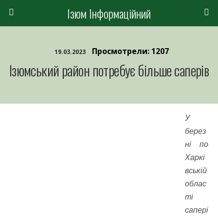
Ізюм Інформаційний
Просмотрели: 1207
19.03.2023
Ізюмський район потребує більше саперів
У
берез
ні по
Харкі
вській
облас
ті
сапері