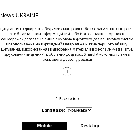
News UKRAINE
Цитування і відтворення будь-яких матеріалів або їх фрагментів в Інтернеті
з веб-сайта "Ізюм Інформаційний" або його каналів і сторінок в
соцмережах дозволено лише з умовою відкритого для пошукових систем
гіперпосилання на відповідний матеріал не нижче першого абзацу.
Цитування, використання і відтворення матеріалів в оффлайн-медіа (в т.ч.
друкованих виданнях), мобільних додатках, SmartTV можливо тільки з
письмового дозволу редакції.
Back to top
Language:
Mobile
Desktop