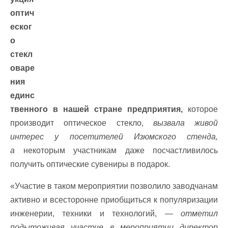
оптич
еског
о
стекл
оваре
ния
единс
твенного в нашей стране предприятия,
которое
производит оптическое стекло,
вызвала живой
интерес у посетителей Изюмского стенда,
а
некоторым участникам даже посчастливилось
получить оптические сувениры в подарок.
«Участие в таком мероприятии позволило заводчанам
активно и всесторонне приобщиться к популяризации
инженерии, техники и технологий, —
отметил
подытоживая участие в мероприятии директор