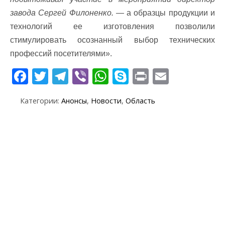
завода Сергей Филоненко.
— а образцы продукции и
технологий ее изготовления позволили
стимулировать осознанный выбор технических
профессий посетителями».
F
T
T
Vi
W
S
Pr
E
ac
w
el
b
h
k
in
m
Категории:
Анонсы
,
Новости
,
Область
e
itt
e
er
at
y
t
ai
b
er
gr
s
p
l
o
a
A
e
o
m
p
k
p