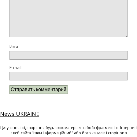
Имя
E-mail
News UKRAINE
Цитування і відтворення будь-яких матеріалів або їх фрагментів в Інтернеті
з веб-сайта "Ізюм Інформаційний" або його каналів і сторінок в