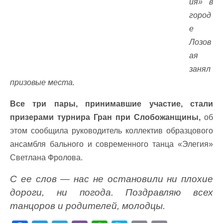
ия» в
город
е
Лозов
ая
занял
призовые места.
Все три пары, принимавшие участие, стали
призерами турнира Гран при Слобожанщины,
об
этом сообщила руководитель коллектив образцового
ансамбля бального и современного танца «Элегия»
Светлана Фролова.
С ее слов — нас не остановили ни плохие
дороги, ни погода. Поздравляю всех
танцоров и родителей, молодцы.