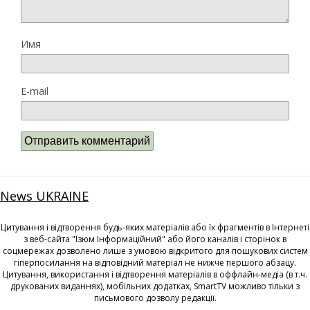
Имя
E-mail
News UKRAINE
Цитування і відтворення будь-яких матеріалів або їх фрагментів в Інтернеті
з веб-сайта "Ізюм Інформаційний" або його каналів і сторінок в
соцмережах дозволено лише з умовою відкритого для пошукових систем
гіперпосилання на відповідний матеріал не нижче першого абзацу.
Цитування, використання і відтворення матеріалів в оффлайн-медіа (в т.ч.
друкованих виданнях), мобільних додатках, SmartTV можливо тільки з
письмового дозволу редакції.