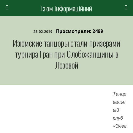
Ізюм Інформаційний
Просмотрели: 2499
25.02.2019
Изюмские танцоры стали призерами
турнира Гран при Слобожанщины в
Лозовой
Танце
вальн
ый
клуб
«Элег