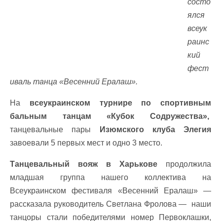
состо
ялся
всеук
раинс
кий
фест
иваль танца «Весенний Ералаш».
На
всеукраинском турнире по спортивным
бальным танцам «Кубок Содружества»,
танцевальные пары
Изюмского клуба Элегия
завоевали 5 первых мест и одно 3 место.
Танцевальный вояж в Харькове
продолжила
младшая группа нашего коллектива на
Всеукраинском фестиваля «Весенний Ералаш» —
рассказала руководитель Светлана Фролова — наши
танцоры стали победителями номер Первоклашки,