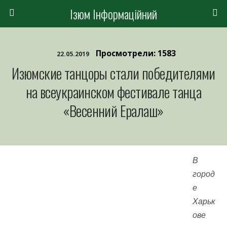
Ізюм Інформаційний
Просмотрели: 1583
22.05.2019
Изюмские танцоры стали победителями
на всеукраинском фестивале танца
«Весенний Ералаш»
В
город
е
Харьк
ове