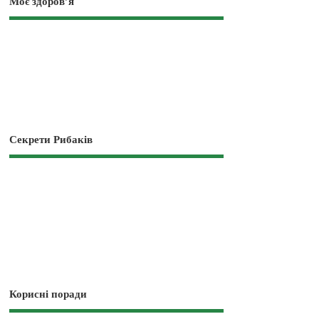
Моє здоров’я
Секрети Рибаків
Корисні поради