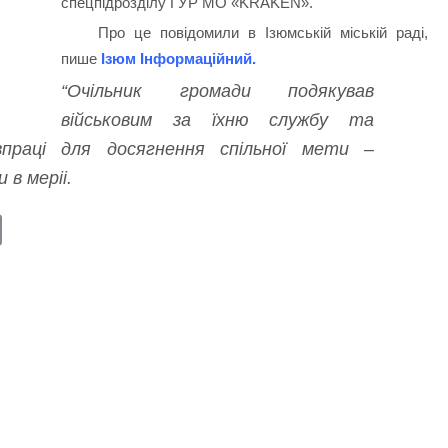
спецпідрозділу ГУР МО «KRAKEN».
Про це повідомили в Ізюмській міській раді,
пише
Ізюм Інформаційний
.
“
Очільник громади подякував
військовим за їхню службу та
івпраці для досягнення спільної мети –
 в меріі.
E
m
ail