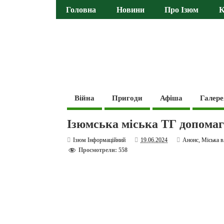
Головна
Новини
Про Ізюм
К
Війна
Пригоди
Афіша
Галере
Ізюмська міська ТГ допома
Ізюм Інформаційний
19.06.2024
Анонс
,
Міська в
Просмотрели: 558