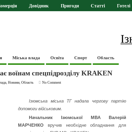
омерція
Довідник
Пригоди
Статті
Готелі
Із
я
Міська влада
Освіта
Спорт
Область
гає воїнам спецпідрозділу KRAKEN
лада
,
Новини
,
Область
No Comment
Ізюмська міська ТГ надала чергову партію
допомоги військовим.
Начальник Ізюмської МВА Валерій
МАРЧЕНКО
вручив необхідне обладнання для