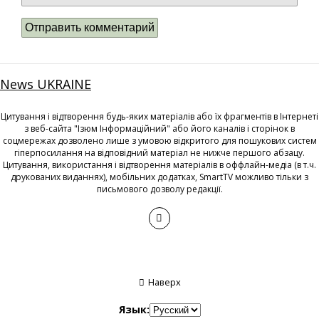
News UKRAINE
Цитування і відтворення будь-яких матеріалів або їх фрагментів в Інтернеті
з веб-сайта "Ізюм Інформаційний" або його каналів і сторінок в
соцмережах дозволено лише з умовою відкритого для пошукових систем
гіперпосилання на відповідний матеріал не нижче першого абзацу.
Цитування, використання і відтворення матеріалів в оффлайн-медіа (в т.ч.
друкованих виданнях), мобільних додатках, SmartTV можливо тільки з
письмового дозволу редакції.
Наверх
Язык: