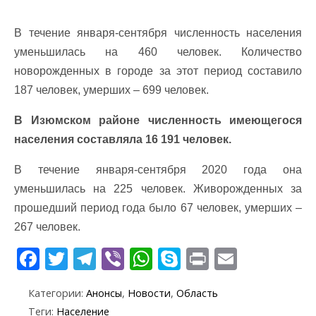
В течение января-сентября численность населения
уменьшилась на 460 человек. Количество
новорожденных в городе за этот период составило
187 человек, умерших – 699 человек.
В Изюмском районе численность имеющегося
населения составляла 16 191 человек.
В течение января-сентября 2020 года она
уменьшилась на 225 человек. Живорожденных за
прошедший период года было 67 человек, умерших –
267 человек.
F
T
T
Vi
W
S
Pr
E
ac
w
el
b
h
k
in
m
Категории:
Анонсы
,
Новости
,
Область
e
itt
e
er
at
y
t
ai
Теги:
Население