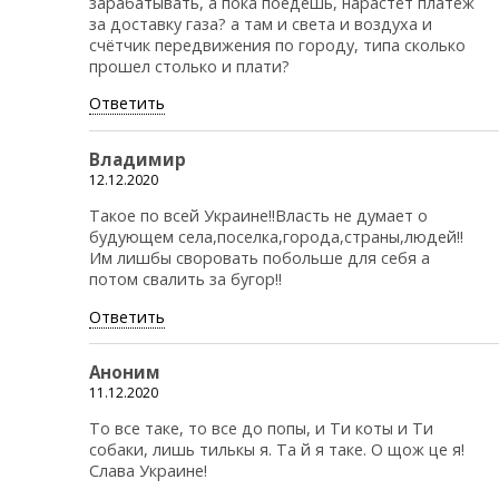
зарабатывать, а пока поедешь, нарастёт платеж
за доставку газа? а там и света и воздуха и
счётчик передвижения по городу, типа сколько
прошел столько и плати?
Ответить
Владимир
12.12.2020
Такое по всей Украине!!Власть не думает о
будующем села,поселка,города,страны,людей!!
Им лишбы своровать побольше для себя а
потом свалить за бугор!!
Ответить
Аноним
11.12.2020
То все таке, то все до попы, и Ти коты и Ти
собаки, лишь тилькы я. Та й я таке. О щож це я!
Слава Украине!