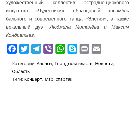
художественный коллектив эстрадно-циркового
искусства «Чудесники», образцовый ансамбль
бального и современного танца «Элегия», а также
вокальный дуэт
Людмила Митилёва и Максим
Кондратьев.
F
T
T
Vi
W
S
Pr
E
ac
w
el
b
h
k
in
m
Категории:
Анонсы
,
Городская власть
,
Новости
,
e
itt
e
er
at
y
t
ai
Область
b
er
gr
s
p
l
Теги:
Концерт
,
Мэр
,
спартак
o
a
A
e
o
m
p
k
p