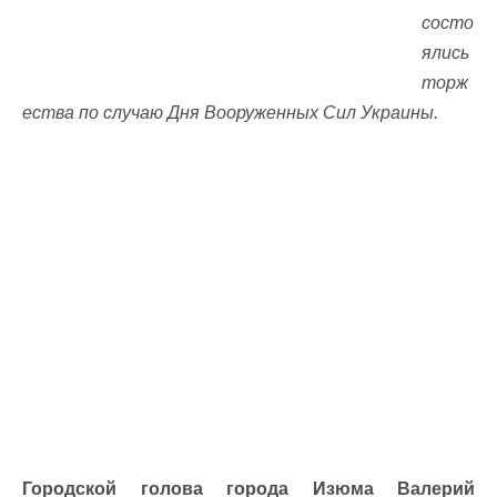
состо
ялись
торж
ества по случаю Дня Вооруженных Сил Украины.
Городской голова города Изюма Валерий