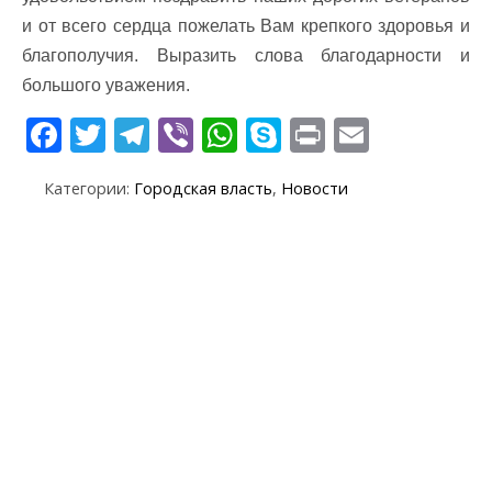
и от всего сердца пожелать Вам крепкого здоровья и
благополучия. Выразить слова благодарности и
большого уважения.
F
T
T
Vi
W
S
Pr
E
ac
w
el
b
h
k
in
m
Категории:
Городская власть
,
Новости
e
itt
e
er
at
y
t
ai
b
er
gr
s
p
l
o
a
A
e
o
m
p
k
p