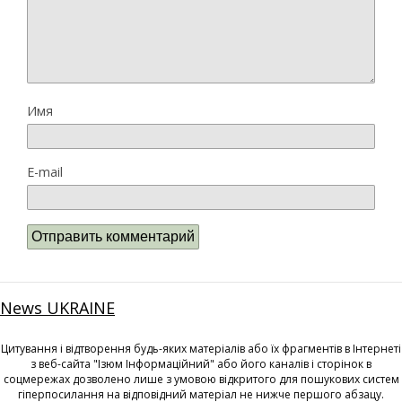
Имя
E-mail
News UKRAINE
Цитування і відтворення будь-яких матеріалів або їх фрагментів в Інтернеті
з веб-сайта "Ізюм Інформаційний" або його каналів і сторінок в
соцмережах дозволено лише з умовою відкритого для пошукових систем
гіперпосилання на відповідний матеріал не нижче першого абзацу.