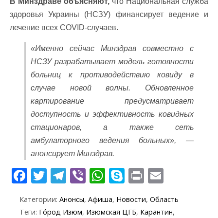
В Минздраве объясняют,
что Национальная служба
здоровья Украины (НСЗУ) финансирует ведение и
лечение всех COVID-случаев.
«Именно сейчас Минздрав совместно с
НСЗУ разрабатывает модель готовности
больниц к противодействию ковиду в
случае новой волны. Обновленное
картирование предусматривает
доступность и эффективность ковидных
стационаров, а также сеть
амбулаторного ведения больных», —
анонсирует Минздрав.
F
T
T
Vi
W
S
Pr
E
ac
w
el
b
h
k
in
m
Категории:
Анонсы
,
Афиша
,
Новости
,
Область
e
itt
e
er
at
y
t
ai
Теги:
Го́род Изюм
,
Изюмская ЦГБ
,
Карантин
,