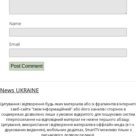
Name
Email
News UKRAINE
Цитування і відтворення будь-яких матеріалів або їх фрагментів в Інтернеті
з веб-сайта "Ізюм Інформаційний" або його каналів і сторінок в
соцмережах дозволено лише з умовою відкритого для пошукових систем
гіперпосилання на відповідний матеріал не нижче першого абзацу.
Цитування, використання і відтворення матеріалів в оффлайн-медіа (в т.ч.
друкованих виданнях), мобільних додатках, SmartTV можливо тільки з
письмового дозволу редакції.