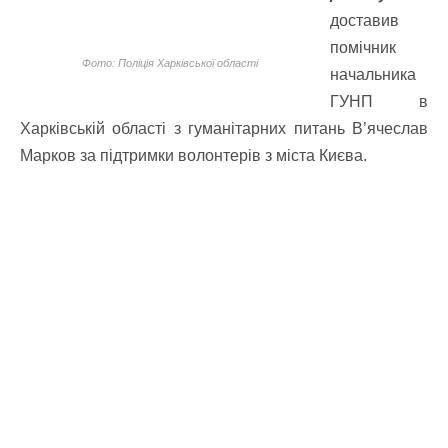
доставив
помічник
Фото: Поліція Харківської області
начальника
ГУНП в
Харківській області з гуманітарних питань В’ячеслав
Марков за підтримки волонтерів з міста Києва.