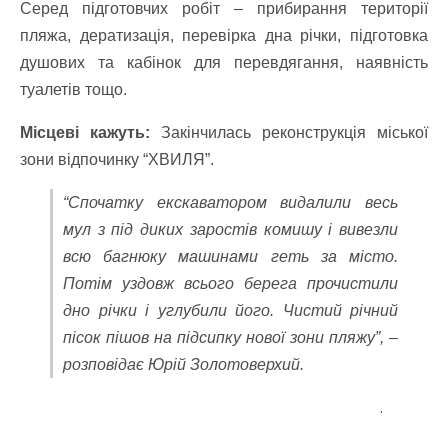
Серед підготовчих робіт – прибирання території
пляжа, дератизація, перевірка дна річки, підготовка
душових та кабінок для перевдягання, наявність
туалетів тощо.
Місцеві кажуть:
Закінчилась реконструкція міської
зони відпочинку “ХВИЛЯ”.
“Спочатку екскаватором видалили весь
мул з під диких заростів комишу і вивезли
всю багнюку машинами геть за місто.
Потім уздовж всього берега прочистили
дно річки і углубили його. Чистий річний
пісок пішов на підсипку нової зони пляжу”, –
розповідає Юрій Золотоверхий.
.