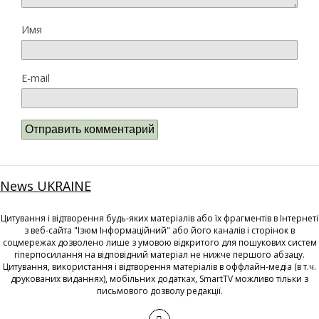
Имя
E-mail
News UKRAINE
Цитування і відтворення будь-яких матеріалів або їх фрагментів в Інтернеті
з веб-сайта "Ізюм Інформаційний" або його каналів і сторінок в
соцмережах дозволено лише з умовою відкритого для пошукових систем
гіперпосилання на відповідний матеріал не нижче першого абзацу.
Цитування, використання і відтворення матеріалів в оффлайн-медіа (в т.ч.
друкованих виданнях), мобільних додатках, SmartTV можливо тільки з
письмового дозволу редакції.